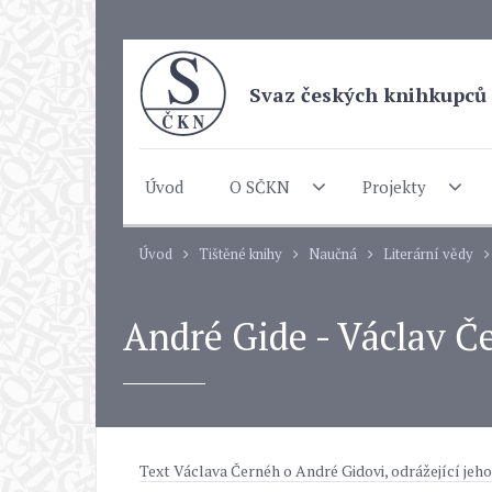
Svaz českých knihkupců 
Úvod
O SČKN
Projekty
Úvod
Tištěné knihy
Naučná
Literární vědy
André Gide - Václav Č
Text Václava Černéh o André Gidovi, odrážející jeh