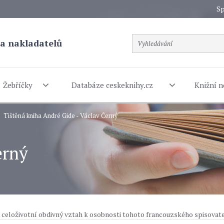
Sp
a nakladatelů
Žebříčky
Databáze ceskeknihy.cz
Knižní n
Tištěná kniha André Gide - Václav Černý
erný
o celoživotní obdivný vztah k osobnosti tohoto francouzského spisovate