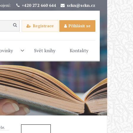
ojení:
+420 272 660 644
sckn@sckn.cz
Registrace
Přihlásit se
ovinky
Svět knihy
Kontakty
le.