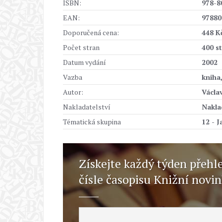
ISBN:
978-8
EAN:
97880
Doporučená cena:
448 K
Počet stran
400 s
Datum vydání
2002
Vazba
kniha
Autor:
Václa
Nakladatelství
Nakla
Tématická skupina
12 - J
Získejte každý týden přehl
čísle časopisu Knižní novi