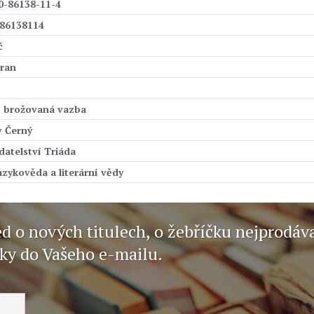
0-86138-11-4
86138114
č
tran
, brožovaná vazba
v Černý
datelství Triáda
azykověda a literární vědy
ed o nových titulech, o žebříčku nejprodáv
nky do Vašeho e-mailu.