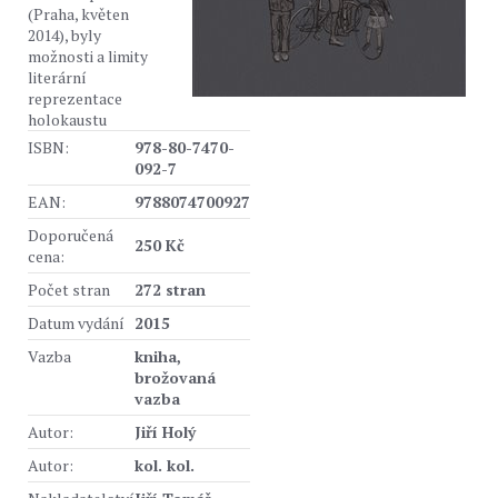
(Praha, květen
2014), byly
možnosti a limity
literární
reprezentace
holokaustu
ISBN:
978-80-7470-
092-7
EAN:
9788074700927
Doporučená
250 Kč
cena:
Počet stran
272 stran
Datum vydání
2015
Vazba
kniha,
brožovaná
vazba
Autor:
Jiří Holý
Autor:
kol. kol.