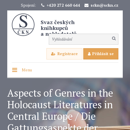
Spojení:
+420 272 660 644
sckn@sckn.cz
Svaz českých
knihkupců
a nakladatelů
Registrace
Přihlásit se
Menu
Aspects of Genres in the
Holocaust Literatures in
Central Europe / Die
Gattungsaspekte der