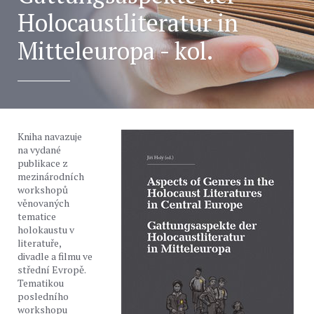
Holocaustliteratur in
Mitteleuropa - kol.
Kniha navazuje
na vydané
publikace z
mezinárodních
workshopů
věnovaných
tematice
holokaustu v
literatuře,
divadle a filmu ve
střední Evropě.
Tematikou
posledního
workshopu