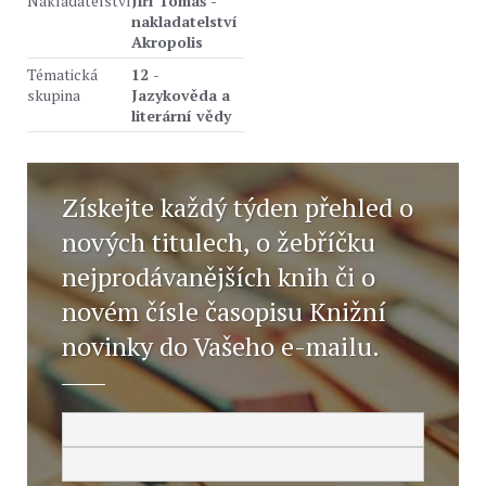
Nakladatelství
Jiří Tomáš -
nakladatelství
Akropolis
Tématická
12 -
skupina
Jazykověda a
literární vědy
Získejte každý týden přehled o
nových titulech, o žebříčku
nejprodávanějších knih či o
novém čísle časopisu Knižní
novinky do Vašeho e-mailu.