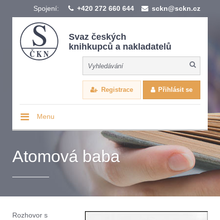
Spojení:
+420 272 660 644
sckn@sckn.cz
Svaz českých
knihkupců a nakladatelů
Registrace
Přihlásit se
Menu
Atomová baba
Rozhovor s