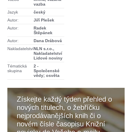
vazba
Jazyk
český
Autor:
Jiří Plešek
Autor:
Radek
Štěpánek
Autor:
Dana Drábová
Nakladatelství
NLN s.r.o.,
Nakladatelství
Lidové noviny
Tématická
2 -
skupina
Společenské
vědy; osvěta
Získejte každý týden přehled o
nových titulech, o žebříčku
nejprodávanějších knih či o
novém čísle časopisu Knižní