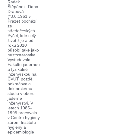
Radek
Štěpánek. Dana
Drábová
(*3.6.1961 v
Praze) pochází
ze
středočeských
Pyšel, kde celý
život žije a od
roku 2010
působí také jako
místostarostka.
Vystudovala
Fakultu jadernou
a fyzikálně
inženýrskou na
ČVUT, později
pokračovala
doktorskému
studiu v oboru
jaderné
inženýrství. V
letech 1985–
1995 pracovala
v Centru hygieny
záření Institutu
hygieny a
epidemiologie