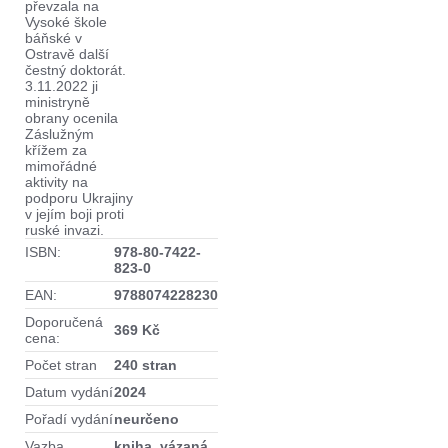
převzala na
Vysoké škole
báňské v
Ostravě další
čestný doktorát.
3.11.2022 ji
ministryně
obrany ocenila
Záslužným
křížem za
mimořádné
aktivity na
podporu Ukrajiny
v jejím boji proti
ruské invazi.
ISBN:
978-80-7422-
823-0
EAN:
9788074228230
Doporučená
369 Kč
cena:
Počet stran
240 stran
Datum vydání
2024
Pořadí vydání
neurčeno
Vazba
kniha, vázaná