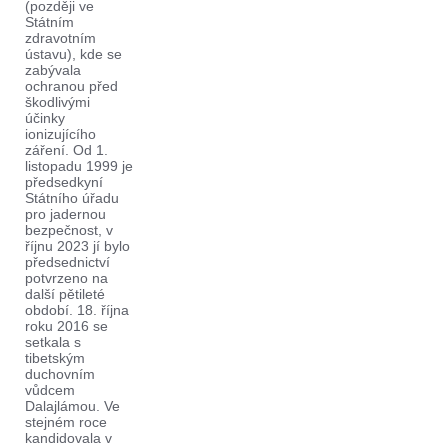
(později ve
Státním
zdravotním
ústavu), kde se
zabývala
ochranou před
škodlivými
účinky
ionizujícího
záření. Od 1.
listopadu 1999 je
předsedkyní
Státního úřadu
pro jadernou
bezpečnost, v
říjnu 2023 jí bylo
předsednictví
potvrzeno na
další pětileté
období. 18. října
roku 2016 se
setkala s
tibetským
duchovním
vůdcem
Dalajlámou. Ve
stejném roce
kandidovala v