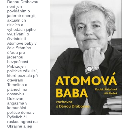
Danou Drábovou
není jen
povídáním o
jaderné energii,
aktuálních
rizicích a
výhodách jejího
využívání, o
čtvrtstoletí
Atomové baby v
čele Státního
úřadu pro
jadernou
bezpečnost.
Přibližuje i
politické zákulisí,
které poznala při
otevírání
Temelína a
plánech na
dostavbu
Dukovan,
angažmá v
komunální
politice doma v
Pyšelích či
ruskou agresi na
Ukrajině a její