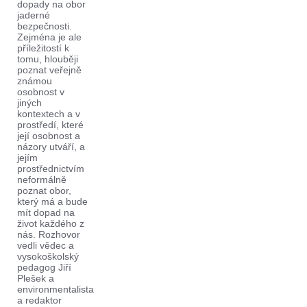
dopady na obor
jaderné
bezpečnosti.
Zejména je ale
příležitostí k
tomu, hlouběji
poznat veřejně
známou
osobnost v
jiných
kontextech a v
prostředí, které
její osobnost a
názory utváří, a
jejím
prostřednictvím
neformálně
poznat obor,
který má a bude
mít dopad na
život každého z
nás. Rozhovor
vedli vědec a
vysokoškolský
pedagog Jiří
Plešek a
environmentalista
a redaktor