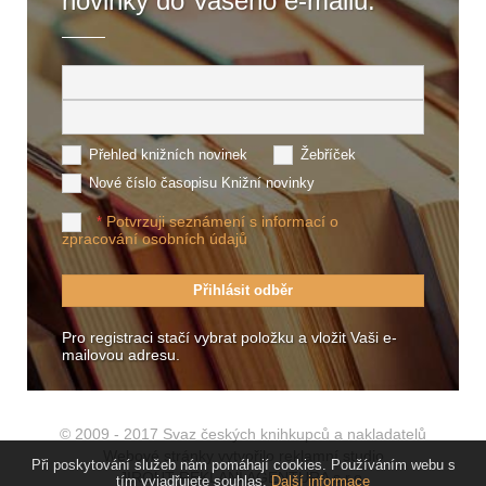
novinky do Vašeho e-mailu.
Přehled knižních novinek
Žebříček
Nové číslo časopisu Knižní novinky
Potvrzuji seznámení s informací o
*
zpracování osobních údajů
Pro registraci stačí vybrat položku a vložit Vaši e-
mailovou adresu.
© 2009 - 2017 Svaz českých knihkupců a nakladatelů
Webové stránky vytvořilo reklamní studio
Při poskytování služeb nám pomáhají cookies. Používáním webu s
JIROUT REKLANÍ AGENTURA s.r.o.
tím vyjadřujete souhlas.
Další informace