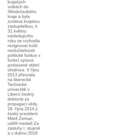
krajských
volbách do
Středočeského
kraje a byla
zvolena krajskou
zastupitelkou, k
31.květnu
následujícího
roku se rozhodla
rezignovat kvůli
neslučitelnosti
politické funkce s
funkcí vysoce
postavené státní
úřednice. V říjnu
2013 převzala
na liberecké
Technické
univerzitě v
Liberci čestný
doktorát za
propagaci vědy,
28. října 2014 jí
český prezident
Miloš Zeman
udělil medaili Za
zásluhy I. stupně
a v dubnu 2016