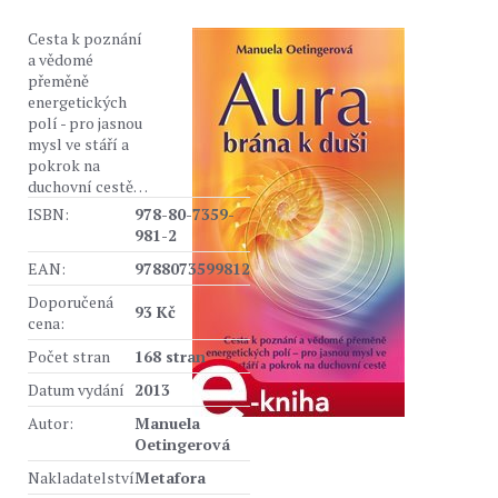
Cesta k poznání
a vědomé
přeměně
energetických
polí - pro jasnou
mysl ve stáří a
pokrok na
duchovní cestě…
ISBN:
978-80-7359-
981-2
EAN:
9788073599812
Doporučená
93 Kč
cena:
Počet stran
168 stran
Datum vydání
2013
Autor:
Manuela
Oetingerová
Nakladatelství
Metafora