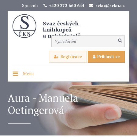
Spojení:
+420 272 660 644
sckn@sckn.cz
Svaz českých
knihkupců
a nakladatelů
Registrace
Přihlásit se
Menu
Aura - Manuela
Oetingerová