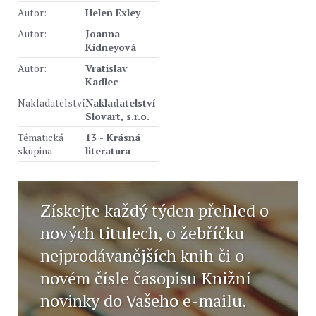
Autor:
Helen Exley
Autor:
Joanna
Kidneyová
Autor:
Vratislav
Kadlec
Nakladatelství
Nakladatelství
Slovart, s.r.o.
Tématická
13 - Krásná
skupina
literatura
Získejte každý týden přehled o
nových titulech, o žebříčku
nejprodávanějších knih či o
novém čísle časopisu Knižní
novinky do Vašeho e-mailu.