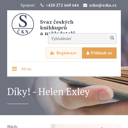
Spojení:
+420 272 660 644
sckn@sckn.cz
Svaz českých
knihkupců
a nakladatelů
Registrace
Přihlásit se
Menu
Díky! - Helen Exley
Nikdy