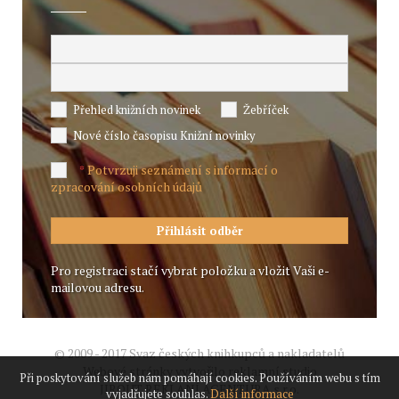
Přehled knižních novinek
Žebříček
Nové číslo časopisu Knižní novinky
Potvrzuji seznámení s informací o
*
zpracování osobních údajů
Pro registraci stačí vybrat položku a vložit Vaši e-
mailovou adresu.
© 2009 - 2017 Svaz českých knihkupců a nakladatelů
Webové stránky vytvořilo reklamní studio
Při poskytování služeb nám pomáhají cookies. Používáním webu s tím
JIROUT REKLANÍ AGENTURA s.r.o.
vyjadřujete souhlas.
Další informace