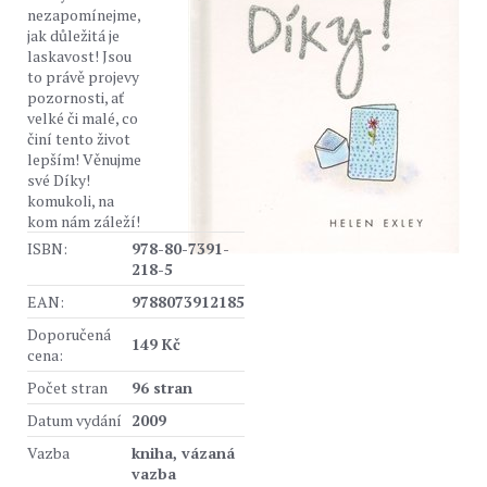
nezapomínejme,
jak důležitá je
laskavost! Jsou
to právě projevy
pozornosti, ať
velké či malé, co
činí tento život
lepším! Věnujme
své Díky!
komukoli, na
kom nám záleží!
ISBN:
978-80-7391-
218-5
EAN:
9788073912185
Doporučená
149 Kč
cena:
Počet stran
96 stran
Datum vydání
2009
Vazba
kniha, vázaná
vazba