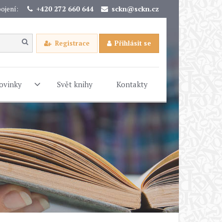
ojení:
+420 272 660 644
sckn@sckn.cz
Registrace
Přihlásit se
ovinky
Svět knihy
Kontakty