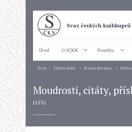
Svaz českých knihkupců 
Úvod
O SČKN
Projekty
Úvod
Tištěné knihy
Krásná literatura
Reflex
Moudrosti, citáty, přís
(123)