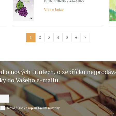
ISBN: 978-80-7566-410-5
Více o knize
1
2
3
4
5
6
>
ed o nových titulech, o žebříčku nejprodáv
nky do Vašeho e-mailu.
Nové číslo časopisu Knižní novinky