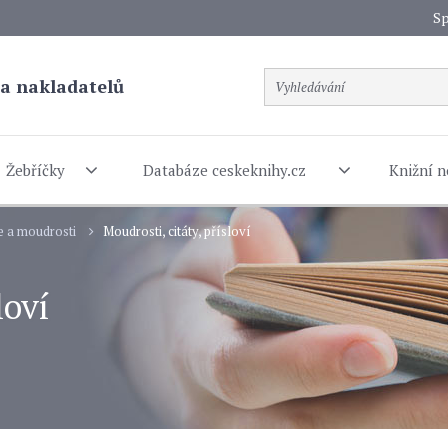
Sp
a nakladatelů
Žebříčky
Databáze ceskeknihy.cz
Knižní n
e a moudrosti
Moudrosti, citáty, přísloví
loví