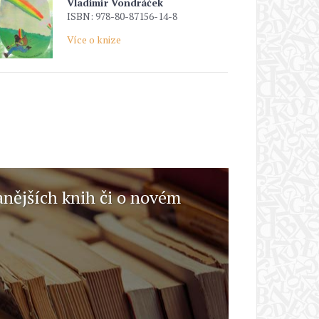
Vladimír Vondráček
ISBN: 978-80-87156-14-8
Více o knize
anějších knih či o novém