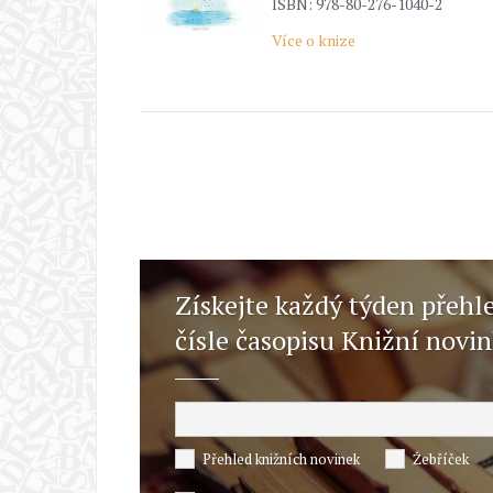
ISBN: 978-80-276-1040-2
Více o knize
Získejte každý týden přehl
čísle časopisu Knižní novi
Přehled knižních novinek
Žebříček