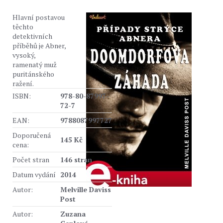
Hlavní postavou
těchto
detektivních
příběhů je Abner,
vysoký,
ramenatý muž
puritánského
ražení.
ISBN:
978-80-87997-
72-7
EAN:
9788087997727
Doporučená
145 Kč
cena:
Počet stran
146 stran
Datum vydání
2014
Autor:
Melville Daviss
Post
Autor:
Zuzana