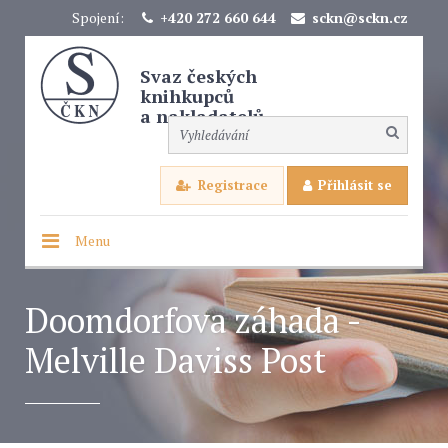
Spojení:
+420 272 660 644
sckn@sckn.cz
Svaz českých
knihkupců
a nakladatelů
Registrace
Přihlásit se
Menu
Doomdorfova záhada -
Melville Daviss Post