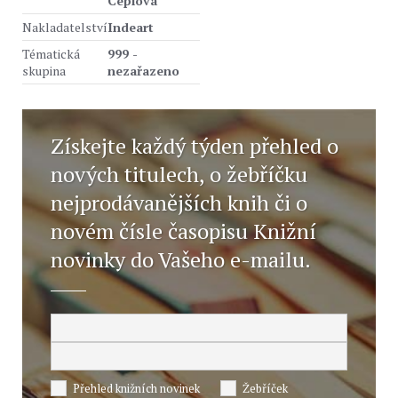
Ceplová
Nakladatelství
Indeart
Tématická
999 -
skupina
nezařazeno
Získejte každý týden přehled o
nových titulech, o žebříčku
nejprodávanějších knih či o
novém čísle časopisu Knižní
novinky do Vašeho e-mailu.
Přehled knižních novinek
Žebříček