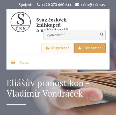
Spojení:
+420 272 660 644
sckn@sckn.cz
Svaz českých
knihkupců
a nakladatelů
Registrace
Přihlásit se
Menu
Eliášův pranostikon -
Vladimír Vondráček