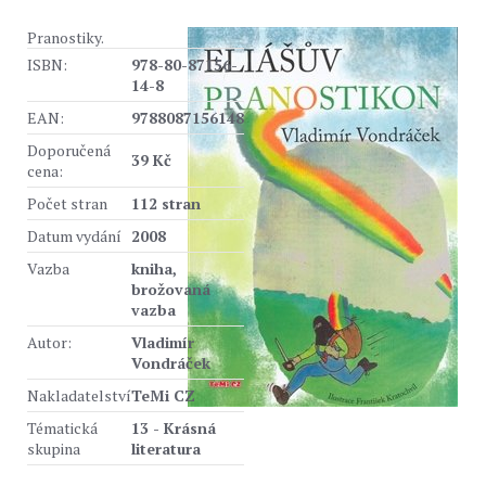
Pranostiky.
ISBN:
978-80-87156-
14-8
EAN:
9788087156148
Doporučená
39 Kč
cena:
Počet stran
112 stran
Datum vydání
2008
Vazba
kniha,
brožovaná
vazba
Autor:
Vladimír
Vondráček
Nakladatelství
TeMi CZ
Tématická
13 - Krásná
skupina
literatura