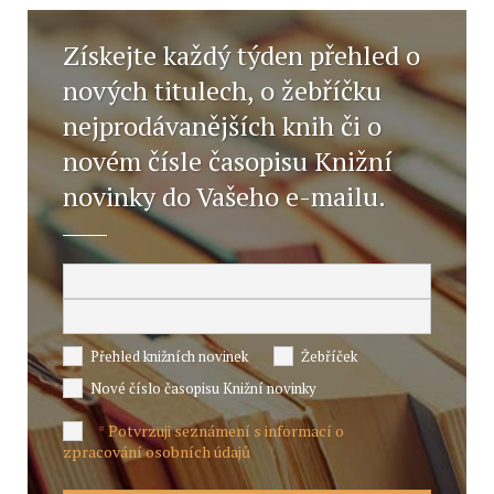
Získejte každý týden přehled o
nových titulech, o žebříčku
nejprodávanějších knih či o
novém čísle časopisu Knižní
novinky do Vašeho e-mailu.
Přehled knižních novinek
Žebříček
Nové číslo časopisu Knižní novinky
Potvrzuji seznámení s informací o
*
zpracování osobních údajů