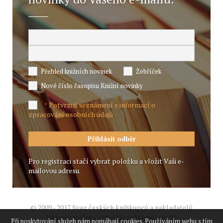
Přehled knižních novinek
Žebříček
Nové číslo časopisu Knižní novinky
Potvrzuji seznámení s informací o
*
zpracování osobních údajů
Pro registraci stačí vybrat položku a vložit Vaši e-
mailovou adresu.
© 2009 - 2017 Svaz českých knihkupců a nakladatelů
Webové stránky vytvořilo reklamní studio
Při poskytování služeb nám pomáhají cookies. Používáním webu s tím