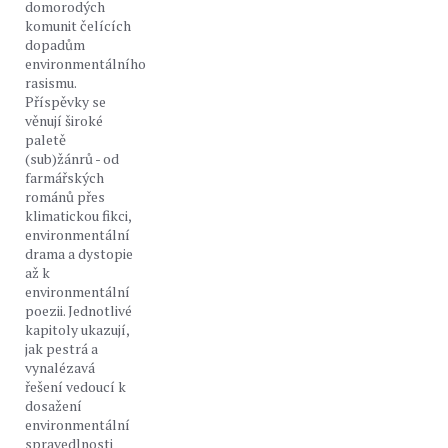
domorodých
komunit čelících
dopadům
environmentálního
rasismu.
Příspěvky se
věnují široké
paletě
(sub)žánrů - od
farmářských
románů přes
klimatickou fikci,
environmentální
drama a dystopie
až k
environmentální
poezii. Jednotlivé
kapitoly ukazují,
jak pestrá a
vynalézavá
řešení vedoucí k
dosažení
environmentální
spravedlnosti