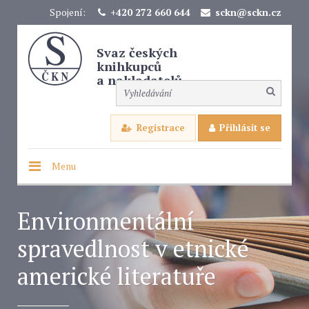
Spojení:
+420 272 660 644
sckn@sckn.cz
Svaz českých
knihkupců
a nakladatelů
Registrace
Přihlásit se
Menu
Environmentální
spravedlnost v etnické
americké literatuře