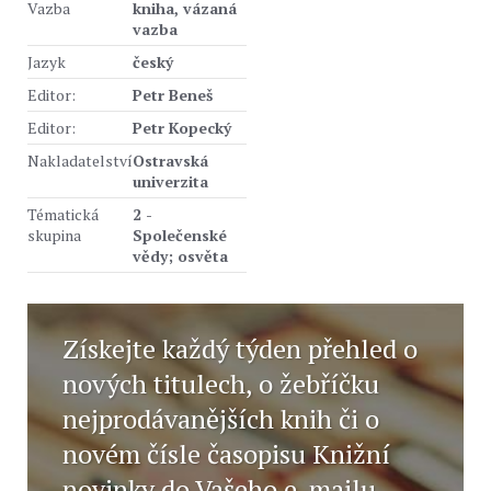
Vazba
kniha, vázaná
vazba
Jazyk
český
Editor:
Petr Beneš
Editor:
Petr Kopecký
Nakladatelství
Ostravská
univerzita
Tématická
2 -
skupina
Společenské
vědy; osvěta
Získejte každý týden přehled o
nových titulech, o žebříčku
nejprodávanějších knih či o
novém čísle časopisu Knižní
novinky do Vašeho e-mailu.