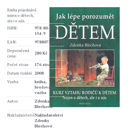
Kniha pojednává
nejen o dětech,
ale i o nás.
ISBN:
978-80-7336-
154-9
EAN:
9788073361549
Doporučená
280 Kč
cena:
Počet stran
176 stran
Datum vydání
2008
Vazba
kniha,
brožovaná
vazba
Autor:
Zdenka
Blechová
Nakladatelství
Nakladatelství
Zdenky
Blechové