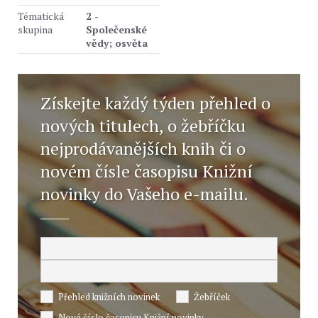
Tématická
2 -
skupina
Společenské
vědy; osvěta
Získejte každý týden přehled o
nových titulech, o žebříčku
nejprodávanějších knih či o
novém čísle časopisu Knižní
novinky do Vašeho e-mailu.
Přehled knižních novinek
Žebříček
Nové číslo časopisu Knižní novinky