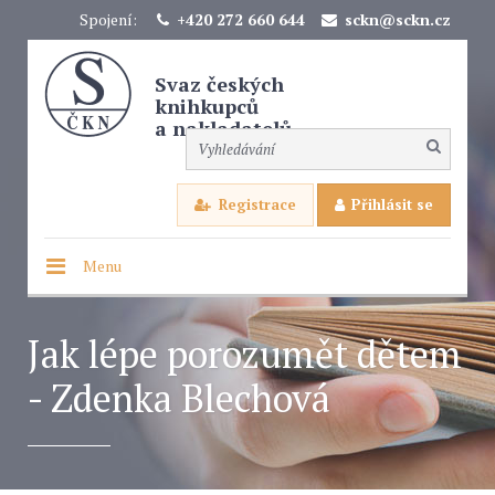
Spojení:
+420 272 660 644
sckn@sckn.cz
Svaz českých
knihkupců
a nakladatelů
Registrace
Přihlásit se
Menu
Jak lépe porozumět dětem
- Zdenka Blechová