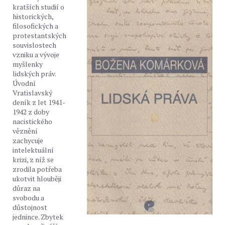
kratších studií o
historických,
filosofických a
protestantských
souvislostech
vzniku a vývoje
myšlenky
lidských práv.
Úvodní
Vratislavský
deník z let 1941-
1942 z doby
nacistického
věznění
zachycuje
intelektuální
krizi, z níž se
zrodila potřeba
ukotvit hlouběji
důraz na
svobodu a
důstojnost
jednince. Zbytek