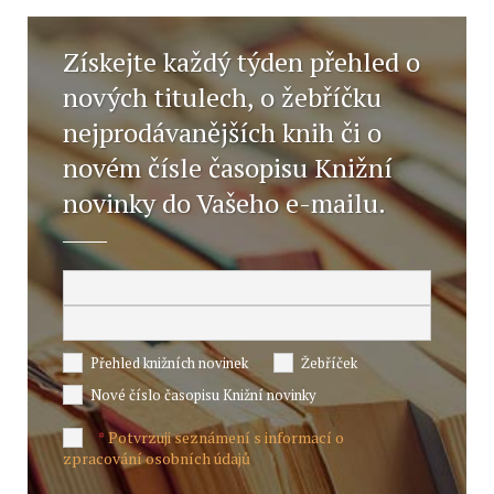
Získejte každý týden přehled o
nových titulech, o žebříčku
nejprodávanějších knih či o
novém čísle časopisu Knižní
novinky do Vašeho e-mailu.
Přehled knižních novinek
Žebříček
Nové číslo časopisu Knižní novinky
Potvrzuji seznámení s informací o
*
zpracování osobních údajů