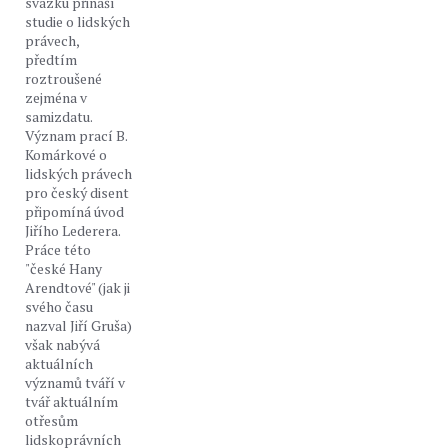
svazku přináší
studie o lidských
právech,
předtím
roztroušené
zejména v
samizdatu.
Význam prací B.
Komárkové o
lidských právech
pro český disent
připomíná úvod
Jiřího Lederera.
Práce této
"české Hany
Arendtové" (jak ji
svého času
nazval Jiří Gruša)
však nabývá
aktuálních
významů tváří v
tvář aktuálním
otřesům
lidskoprávních