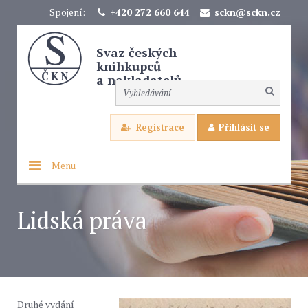
Spojení:
+420 272 660 644
sckn@sckn.cz
Svaz českých
knihkupců
a nakladatelů
Registrace
Přihlásit se
Menu
Lidská práva
Druhé vydání