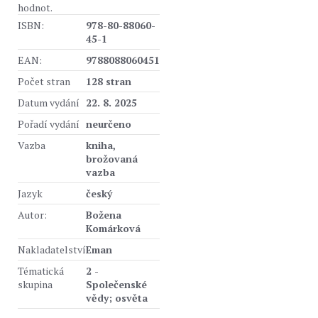
hodnot.
ISBN:
978-80-88060-
45-1
EAN:
9788088060451
Počet stran
128 stran
Datum vydání
22. 8. 2025
Pořadí vydání
neurčeno
Vazba
kniha,
brožovaná
vazba
Jazyk
český
Autor:
Božena
Komárková
Nakladatelství
Eman
Tématická
2 -
skupina
Společenské
vědy; osvěta