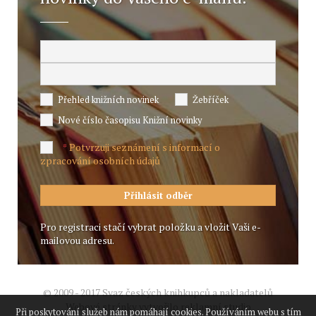
Přehled knižních novinek
Žebříček
Nové číslo časopisu Knižní novinky
Potvrzuji seznámení s informací o
*
zpracování osobních údajů
Pro registraci stačí vybrat položku a vložit Vaši e-
mailovou adresu.
© 2009 - 2017 Svaz českých knihkupců a nakladatelů
Webové stránky vytvořilo reklamní studio
Při poskytování služeb nám pomáhají cookies. Používáním webu s tím