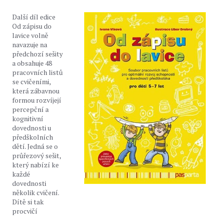
Další díl edice
Od zápisu do
lavice volně
navazuje na
předchozí sešity
a obsahuje 48
pracovních listů
se cvičeními,
která zábavnou
formou rozvíjejí
percepční a
kognitivní
dovednosti u
předškolních
dětí. Jedná se o
průřezový sešit,
který nabízí ke
každé
dovednosti
několik cvičení.
Dítě si tak
procvičí