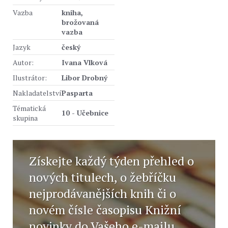
Vazba
kniha,
brožovaná
vazba
Jazyk
český
Autor:
Ivana Vlková
Ilustrátor:
Libor Drobný
Nakladatelství
Pasparta
Tématická
10 - Učebnice
skupina
Získejte každý týden přehled o
nových titulech, o žebříčku
nejprodávanějších knih či o
novém čísle časopisu Knižní
novinky do Vašeho e-mailu.