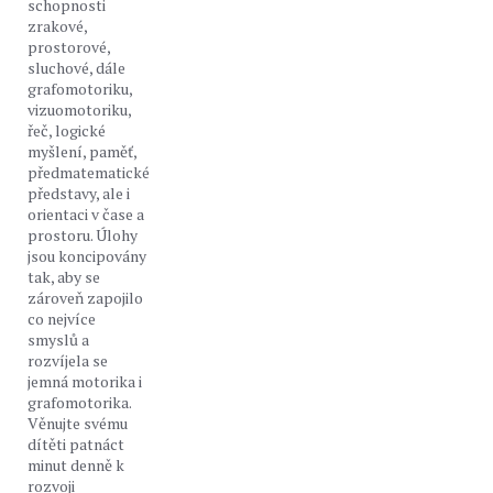
schopnosti
zrakové,
prostorové,
sluchové, dále
grafomotoriku,
vizuomotoriku,
řeč, logické
myšlení, paměť,
předmatematické
představy, ale i
orientaci v čase a
prostoru. Úlohy
jsou koncipovány
tak, aby se
zároveň zapojilo
co nejvíce
smyslů a
rozvíjela se
jemná motorika i
grafomotorika.
Věnujte svému
dítěti patnáct
minut denně k
rozvoji