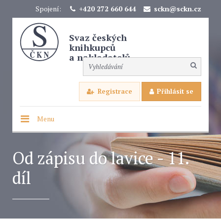
Spojení:
+420 272 660 644
sckn@sckn.cz
Svaz českých
knihkupců
a nakladatelů
Registrace
Přihlásit se
Menu
Od zápisu do lavice - 11.
díl