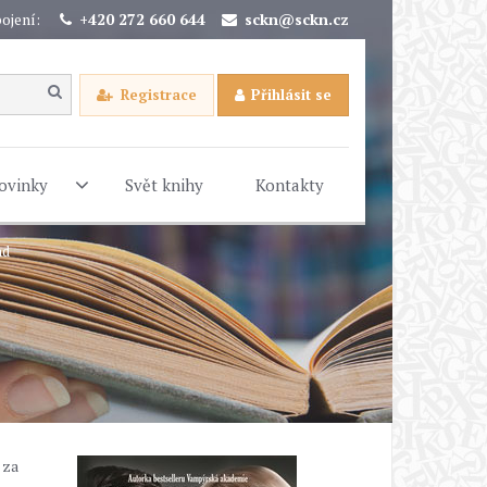
ojení:
+420 272 660 644
sckn@sckn.cz
Registrace
Přihlásit se
ovinky
Svět knihy
Kontakty
ad
 za