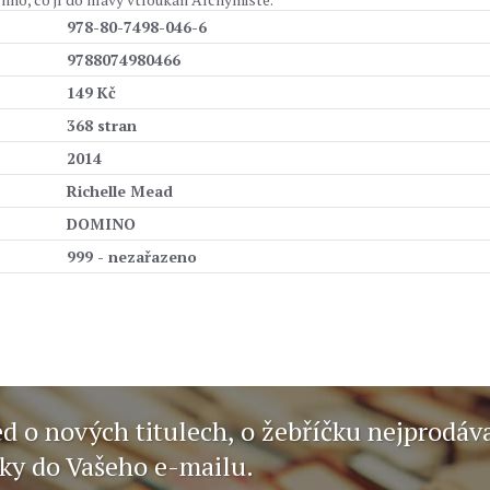
978-80-7498-046-6
9788074980466
149 Kč
368 stran
2014
Richelle Mead
DOMINO
999 - nezařazeno
ed o nových titulech, o žebříčku nejprodáv
nky do Vašeho e-mailu.