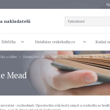
Sp
a nakladatelů
Žebříčky
Databáze ceskeknihy.cz
Knižní n
čky a záliby
Ostatní koníčky
Tištěná kniha Stříbrné stíny - Richelle Me
lle Mead
 nevratné - rozhodnutí. Uposlechla svůj šestý smysl a rozhodla se hodit
hno, co jí do hlavy vtloukali Alchymisté.