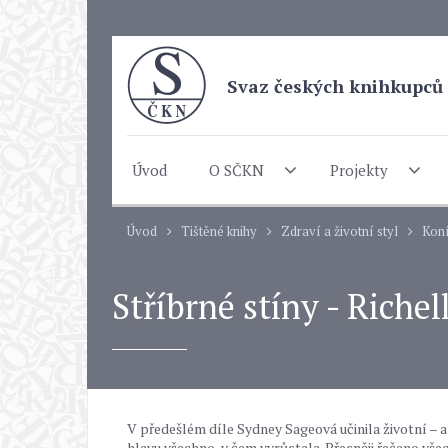
Svaz českých knihkupců 
Úvod
O SČKN
Projekty
Úvod
Tištěné knihy
Zdraví a životní styl
Koní
Stříbrné stíny - Riche
V předešlém díle Sydney Sageová učinila životní – a
hlavu všechno, v čem vyrůstala. Přesněji řečeno všec