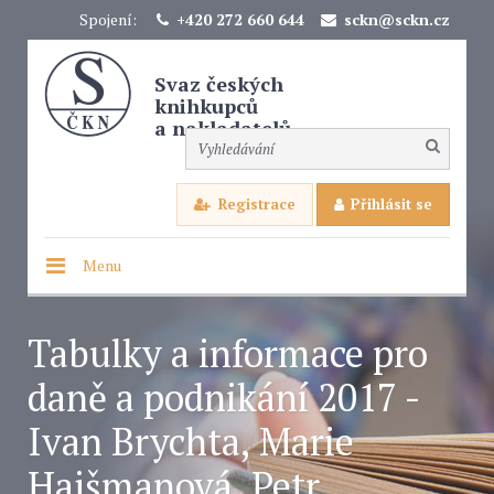
Spojení:
+420 272 660 644
sckn@sckn.cz
Svaz českých
knihkupců
a nakladatelů
Registrace
Přihlásit se
Menu
Tabulky a informace pro
daně a podnikání 2017 -
Ivan Brychta, Marie
Hajšmanová, Petr