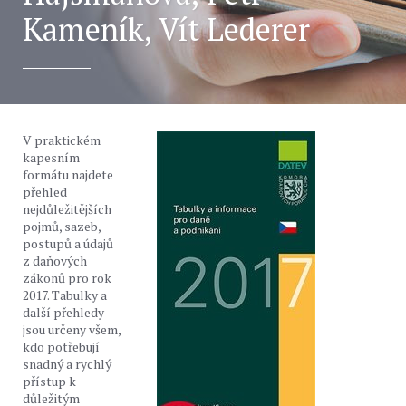
Kameník, Vít Lederer
V praktickém
kapesním
formátu najdete
přehled
nejdůležitějších
pojmů, sazeb,
postupů a údajů
z daňových
zákonů pro rok
2017. Tabulky a
další přehledy
jsou určeny všem,
kdo potřebují
snadný a rychlý
přístup k
důležitým