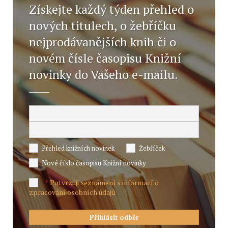
Získejte každý týden přehled o
nových titulech, o žebříčku
nejprodávanějších knih či o
novém čísle časopisu Knižní
novinky do Vašeho e-mailu.
Přehled knižních novinek
Žebříček
Nové číslo časopisu Knižní novinky
Potvrzuji seznámení s informací o
*
zpracování osobních údajů