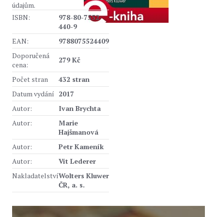
údajům.
ISBN:
978-80-7552-
440-9
EAN:
9788075524409
Doporučená
279 Kč
cena:
Počet stran
432 stran
Datum vydání
2017
Autor:
Ivan Brychta
Autor:
Marie
Hajšmanová
Autor:
Petr Kameník
Autor:
Vít Lederer
Nakladatelství
Wolters Kluwer
ČR, a. s.