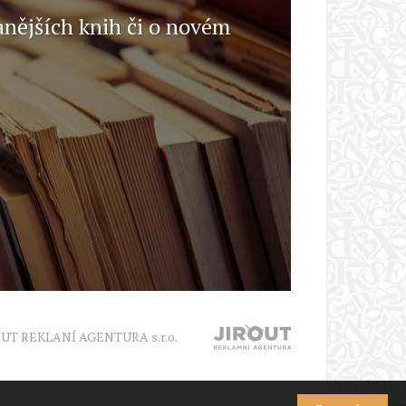
anějších knih či o novém
OUT REKLANÍ AGENTURA s.r.o.