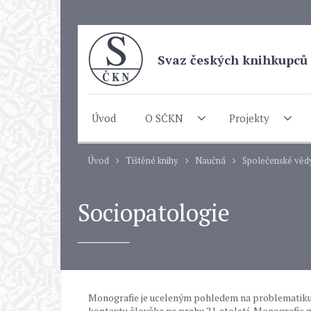
Svaz českých knihkupců 
Úvod
O SČKN
Projekty
Úvod
Tištěné knihy
Naučná
Společenské věd
Sociopatologie
Monografie je uceleným pohledem na problematiku 
kontextu člověka na prahu 21. století. Monografie z