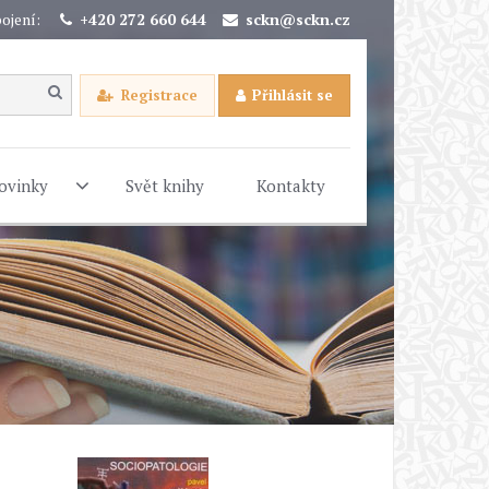
ojení:
+420 272 660 644
sckn@sckn.cz
Registrace
Přihlásit se
ovinky
Svět knihy
Kontakty