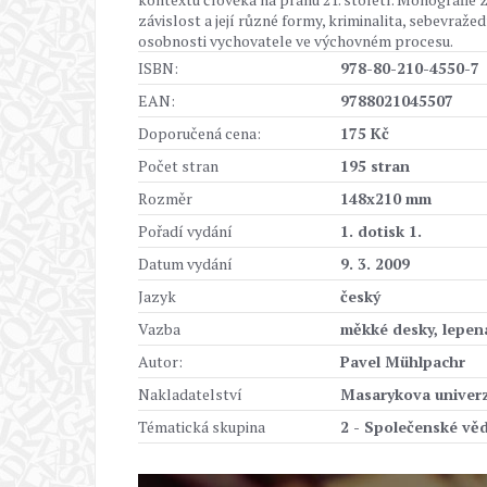
závislost a její různé formy, kriminalita, sebevra
osobnosti vychovatele ve výchovném procesu.
ISBN:
978-80-210-4550-7
EAN:
9788021045507
Doporučená cena:
175 Kč
Počet stran
195 stran
Rozměr
148x210 mm
Pořadí vydání
1. dotisk 1.
Datum vydání
9. 3. 2009
Jazyk
český
Vazba
měkké desky, lepen
Autor:
Pavel Mühlpachr
Nakladatelství
Masarykova univerz
Tématická skupina
2 - Společenské vě