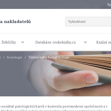
Sp
a nakladatelů
Žebříčky
Databáze ceskeknihy.cz
Knižní n
y
Sociologie
Tištěná kniha Sociopatologie
sociálně patologických jevů v kontextu postmoderní společnosti a v
 hlediska sociální patologie prezentuje vybrané negativní jevy jako jsou