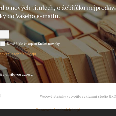
ed o nových titulech, o žebříčku nejprodáv
nky do Vašeho e-mailu.
Nové číslo časopisu Knižní novinky
acování osobních údajů
ši e-mailovou adresu.
ů
Webové stránky vytvořilo reklamní studio
JIR
Zpracování osobních údajů