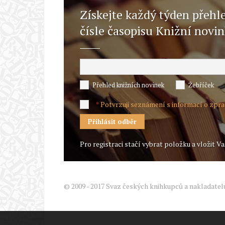
Získejte každý týden přehl
čísle časopisu Knižní novi
Přehled knižních novinek
Žebříček
Potvrzuji seznámení s informací o zpr
*
Pro registraci stačí vybrat položku a vložit Va
© 2009 - 2017 Svaz českých knihkupců a nakladatel