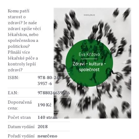
Komu patří
starost o
zdraví? Je naše
zdraví spíše věcí
lékařskou, nebo
společenskou a
politickou?
Přináší více
lékařské péče a
kontroly lepší
zdraví?
ISBN:
978-80-246-
3937-6
EAN:
9788024639376
Doporučená
190 Kč
cena:
Počet stran
140 stran
Datum vydání
2018
Pořadí vydání
neurčeno