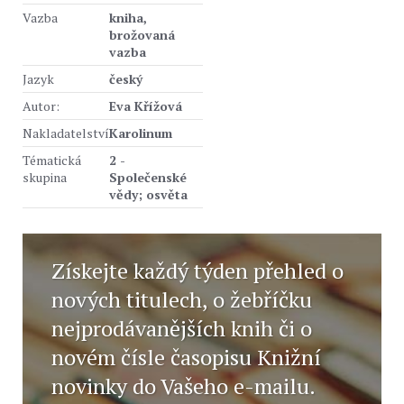
Vazba
kniha,
brožovaná
vazba
Jazyk
český
Autor:
Eva Křížová
Nakladatelství
Karolinum
Tématická
2 -
skupina
Společenské
vědy; osvěta
Získejte každý týden přehled o
nových titulech, o žebříčku
nejprodávanějších knih či o
novém čísle časopisu Knižní
novinky do Vašeho e-mailu.