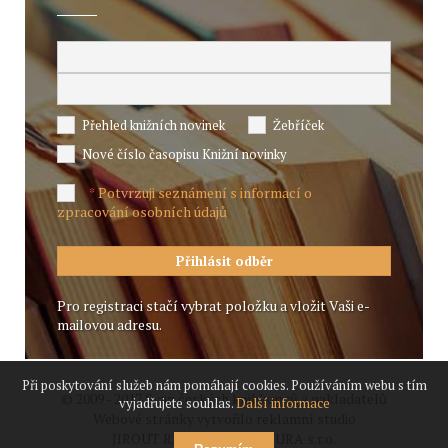
Přehled knižních novinek
Žebříček
Nové číslo časopisu Knižní novinky
Potvrzuji seznámení s informací o
*
zpracování osobních údajů
Pro registraci stačí vybrat položku a vložit Vaši e-
mailovou adresu.
Při poskytování služeb nám pomáhají cookies. Používáním webu s tím
© 2009 - 2017 Svaz českých knihkupců a nakladatelů
vyjadřujete souhlas.
Další informace
Webové stránky vytvořilo reklamní studio
JIROUT REKLANÍ AGENTURA s.r.o.