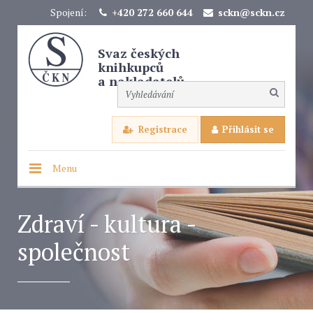
Spojení:
+420 272 660 644
sckn@sckn.cz
Svaz českých
knihkupců
a nakladatelů
Registrace
Přihlásit se
Menu
Zdraví - kultura -
společnost