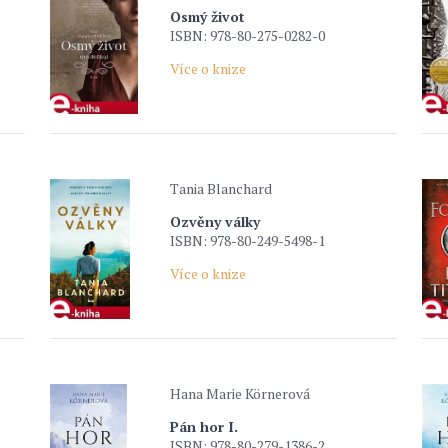
Osmý život
ISBN: 978-80-275-0282-0
Více o knize
Tania Blanchard
Ozvěny války
ISBN: 978-80-249-5498-1
Více o knize
Hana Marie Körnerová
Pán hor I.
ISBN: 978-80-279-1386-2