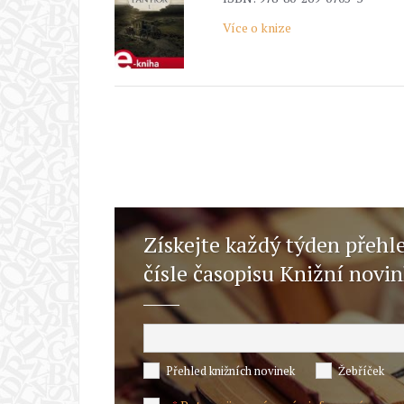
Více o knize
Získejte každý týden přehl
čísle časopisu Knižní novi
Přehled knižních novinek
Žebříček