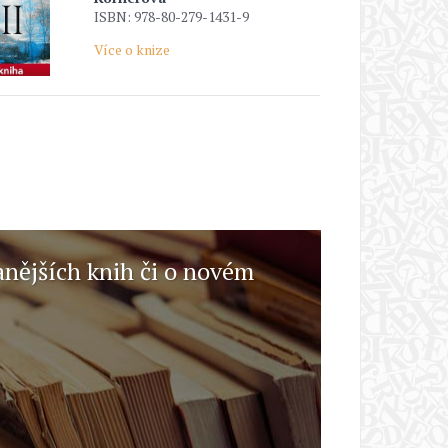
ISBN: 978-80-279-1431-9
Více o knize
anějších knih či o novém