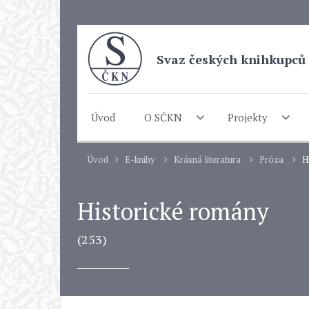
Svaz českých knihkupců 
Úvod
O SČKN
Projekty
Úvod
E-knihy
Krásná literatura
Próza
H
Historické romány
(253)