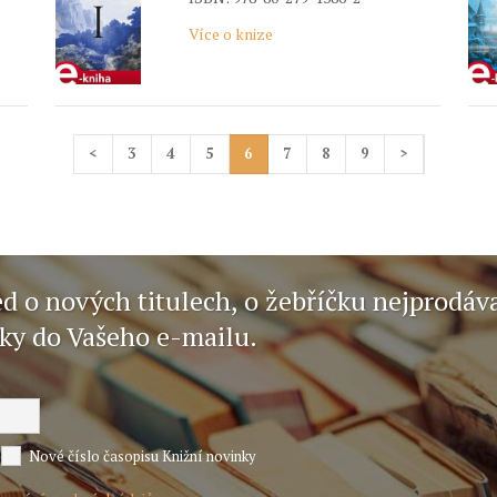
Více o knize
<
3
4
5
6
7
8
9
>
ed o nových titulech, o žebříčku nejprodáv
nky do Vašeho e-mailu.
Nové číslo časopisu Knižní novinky