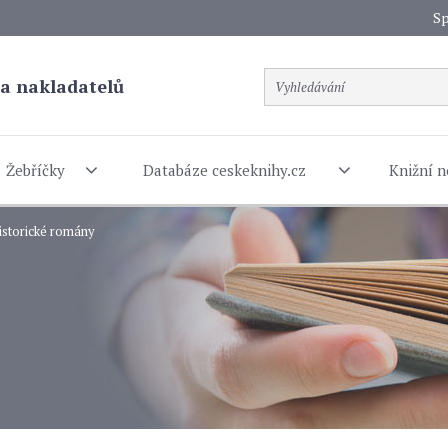
Sp
a nakladatelů
Žebříčky
Databáze ceskeknihy.cz
Knižní n
istorické romány