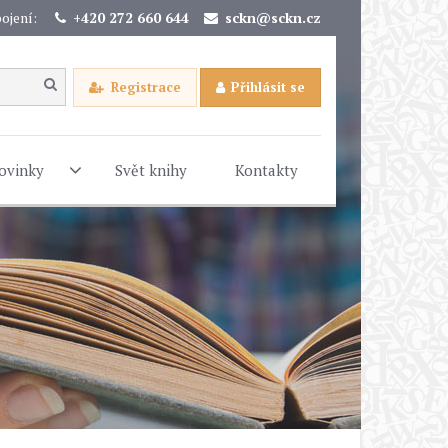
ojení:
+420 272 660 644
sckn@sckn.cz
Registrace
Přihlásit se
ovinky
Svět knihy
Kontakty