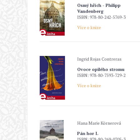
Osmý hřích - Philipp
Vandenberg
ISBN: 978-80-242-5769-3
Více o knize
Ingrid Rojas Contreras
Ovoce opilého stromu
ISBN: 978-80-7593-729-2
Více o knize
Hana Marie Körnerová
Pán hor I.
ISBN: 978-80-269-0705-3