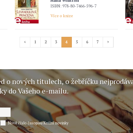
Hana Whitton
ISBN: 978-80-7466-596-7
Více o knize
<
1
2
3
4
5
6
7
>
ed o nových titulech, o žebříčku nejprodáv
nky do Vašeho e-mailu.
Nové číslo časopisu Knižní novinky