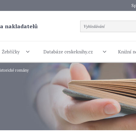
Sp
a nakladatelů
Žebříčky
Databáze ceskeknihy.cz
Knižní n
istorické romány