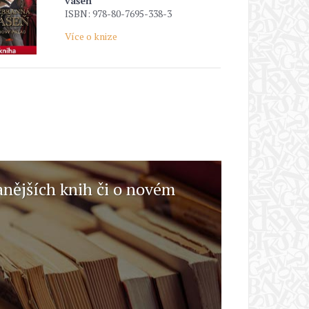
vášeň
ISBN: 978-80-7695-338-3
Více o knize
anějších knih či o novém