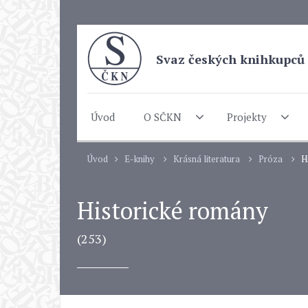
Svaz českých knihkupců 
Úvod
O SČKN
Projekty
Úvod
E-knihy
Krásná literatura
Próza
H
Historické romány
(253)