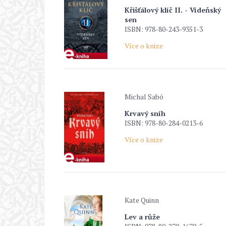
Křišťálový klíč II. - Vídeňský
sen
ISBN: 978-80-243-9351-3
Více o knize
Michal Sabó
Krvavý sníh
ISBN: 978-80-284-0213-6
Více o knize
Kate Quinn
Lev a růže