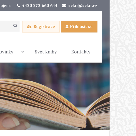
ojení:
+420 272 660 644
sckn@sckn.cz
Registrace
Přihlásit se
ovinky
Svět knihy
Kontakty