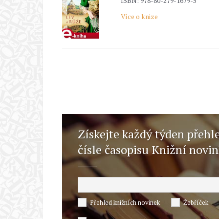
ISBN: 978-80-279-1679-5
Více o knize
Získejte každý týden přehl
čísle časopisu Knižní novi
Přehled knižních novinek
Žebříček