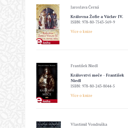
Jaroslava Černá
Královna Žofie a Václav IV.
ISBN: 978-80-7543-569-9
Více o knize
František Niedl
Království meče - František
Niedl
ISBN: 978-80-243-8044-5
Více o knize
Vlastimil Vondruška